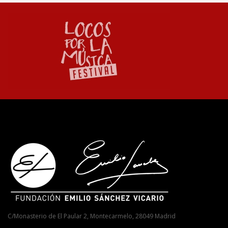
C/Monasterio de El Paular 2, Montecarmelo, 28049 Madrid