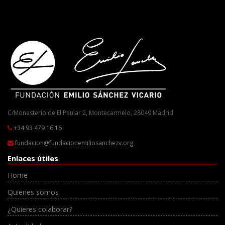
C/Monasterio de El Paular 2, Montecarmelo, 28049 Madrid
+34 93 479 16 16
fundacion@fundacionemiliosanchezv.org
Enlaces útiles
Home
Quienes somos
¿Quieres colaborar?